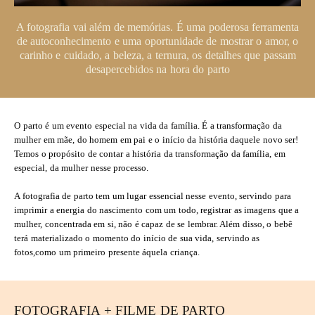
A fotografia vai além de memórias. É uma poderosa ferramenta
de autoconhecimento e uma oportunidade de mostrar o amor, o
carinho e cuidado, a beleza, a ternura, os detalhes que passam
desapercebidos na hora do parto
O parto é um evento especial na vida da família. É a transformação da
mulher em mãe, do homem em pai e o início da história daquele novo ser!
Temos o propósito de contar a história da transformação da família, em
especial, da mulher nesse processo.
A fotografia de parto tem um lugar essencial nesse evento, servindo para
imprimir a energia do nascimento com um todo, registrar as imagens que a
mulher, concentrada em si, não é capaz de se lembrar. Além disso, o bebê
terá materializado o momento do início de sua vida, servindo as
fotos,como um primeiro presente áquela criança.
FOTOGRAFIA + FILME DE PARTO