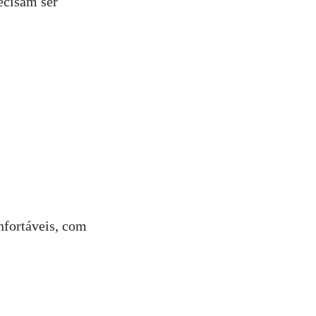
ecisam ser
nfortáveis, com