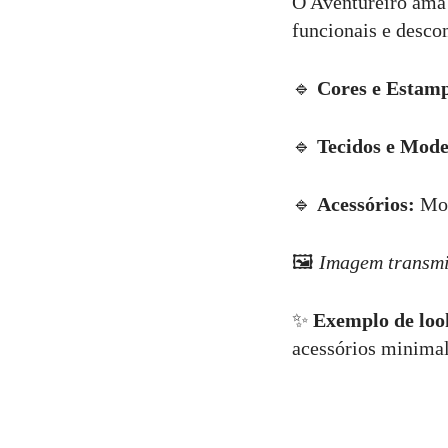
O Aventureiro ama 
funcionais e desco
🔹
Cores e Estam
🔹
Tecidos e Mode
🔹
Acessórios:
Moch
🖼
Imagem transmi
✨
Exemplo de loo
acessórios minimal