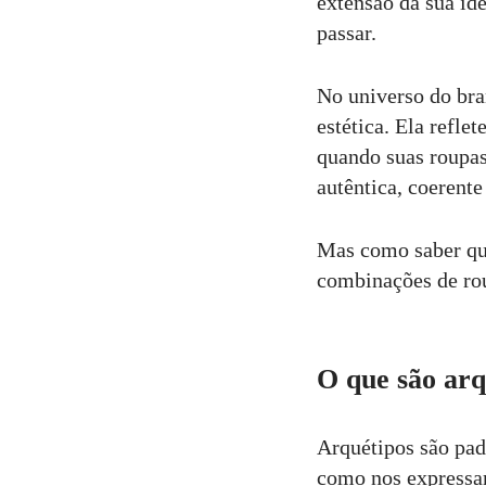
extensão da sua id
passar.
5
Curtir
No universo do bra
Comentar
estética. Ela reflet
quando suas roupas
autêntica, coerente
Mas como saber qua
combinações de rou
O que são arq
Arquétipos são pad
como nos expressa