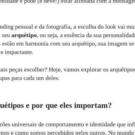
entidade e pode (e deve!) estar alinhada com a mensag
nding pessoal e da fotografia, a escolha do look vai mu
e seu
arquétipo
, ou seja, a essência da sua personalida
 estão em harmonia com seu arquétipo, sua imagem se
 e impactante.
is peças escolher? Hoje, vamos explorar os arquétipos
pas para cada um deles.
uétipos e por que eles importam?
rões universais de comportamento e identidade que in
mos e como somos percebidos pelos outros. No mundo