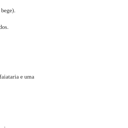
 bege).
dos.
aiataria e uma