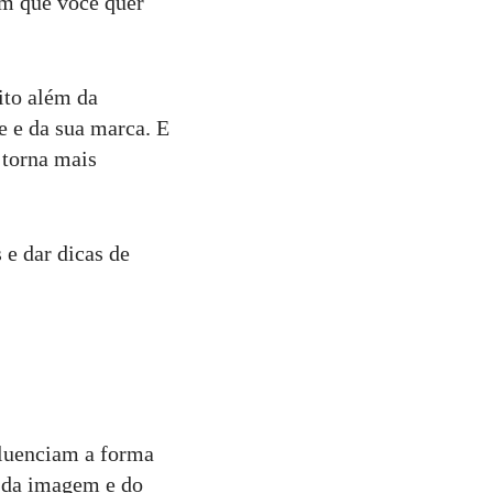
em que você quer
ito além da
de e da sua marca. E
 torna mais
 e dar dicas de
fluenciam a forma
 da imagem e do