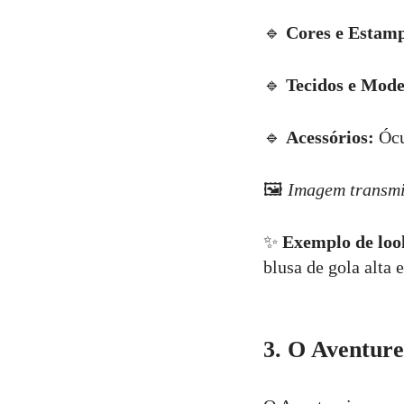
🔹
Cores e Estam
🔹
Tecidos e Mode
🔹
Acessórios:
Ócul
🖼
Imagem transmi
✨
Exemplo de loo
blusa de gola alta
3. O Aventur