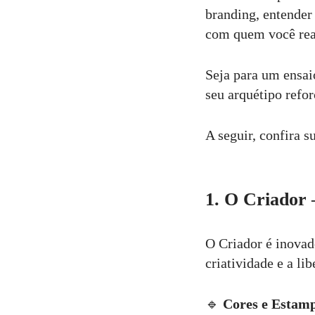
branding, entender 
com quem você rea
Seja para um ensaio
seu arquétipo refo
A seguir, confira 
1. O Criador 
O Criador é inovad
criatividade e a li
🔹
Cores e Estam