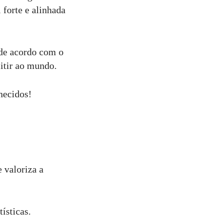
 forte e alinhada
e de acordo com o
itir ao mundo.
hecidos!
 valoriza a
ísticas.