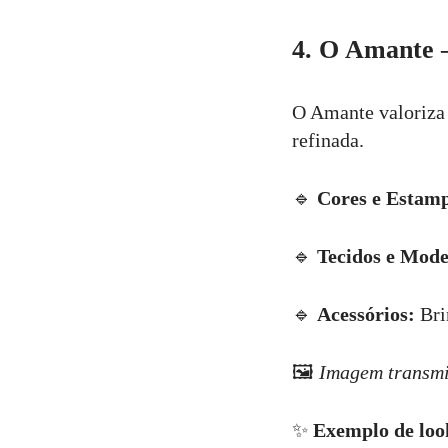
4. O Amante –
O Amante valoriza a
refinada.
🔹
Cores e Estam
🔹
Tecidos e Mode
🔹
Acessórios:
Brin
🖼
Imagem transmi
✨
Exemplo de loo