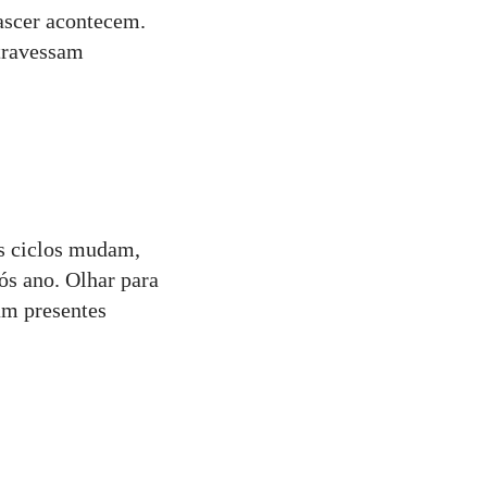
ascer acontecem.
atravessam
os ciclos mudam,
ós ano. Olhar para
vam presentes