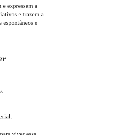
m e expressem a
riativos e trazem a
s espontâneos e
er
s.
rial.
para viver essa