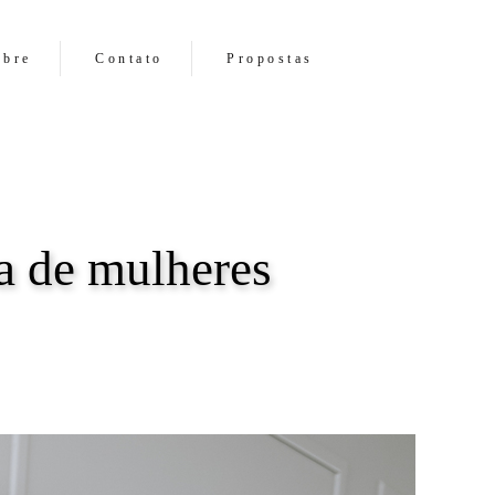
obre
Contato
Propostas
a de mulheres