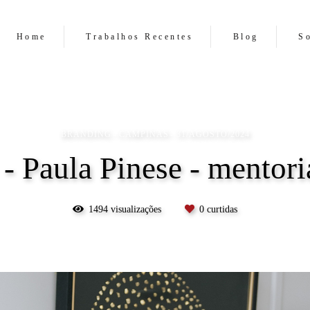
Home
Trabalhos Recentes
Blog
S
BRANDING
CAMPINAS
31/AGOSTO/2024
aula Pinese - mentori
1494
visualizações
0
curtidas