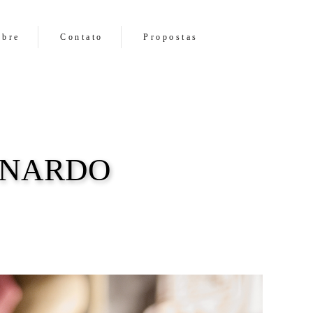
obre
Contato
Propostas
ONARDO