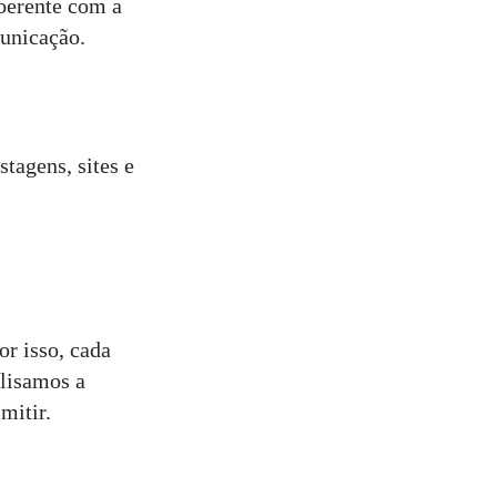
oerente com a
municação.
tagens, sites e
or isso, cada
alisamos a
mitir.