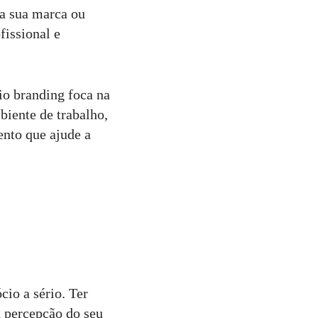
da sua marca ou
issional e
aio branding foca na
biente de trabalho,
ento que ajude a
io a sério. Ter
 a percepção do seu