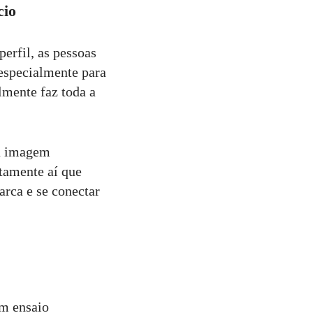
cio
erfil, as pessoas
especialmente para
lmente faz toda a
ua imagem
atamente aí que
rca e se conectar
um ensaio